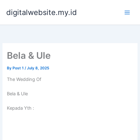
Skip
digitalwebsite.my.id
to
content
Bela & Ule
By
Post 1
/
July 8, 2025
The Wedding Of
Bela & Ule
Kepada Yth :