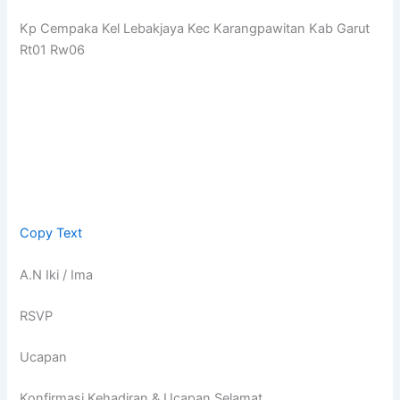
Kp Cempaka Kel Lebakjaya Kec Karangpawitan Kab Garut
Rt01 Rw06
Copy Text
A.N Iki / Ima
RSVP
Ucapan
Konfirmasi Kehadiran & Ucapan Selamat