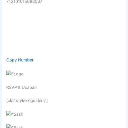
742101015088537
Copy Number
RSVP & Ucapan
[ck2 style=\”golden\”]