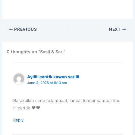
PREVIOUS
NEXT
0 thoughts on “Sasli & Sari”
Ayiiiii cantik kawan sariiii
June 4, 2025 at 8:10 am
Barakallah cinta selamaaat, lancar luncur sampai hari
H cantik ❤️❤️
Reply