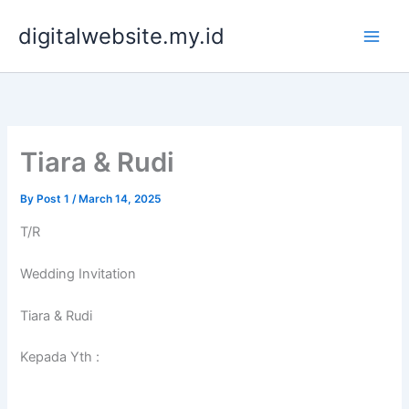
Skip
digitalwebsite.my.id
to
content
Tiara & Rudi
By
Post 1
/
March 14, 2025
T/R
Wedding Invitation
Tiara & Rudi
Kepada Yth :