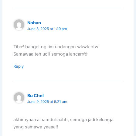
Nohan
June 8, 2025 at 1:10 pm
Tiba² banget ngirim undangan wkwk btw
Samawaa teh uciii semoga lancarr🤲
Reply
Bu Chel
June 9, 2025 at 5:21 am
akhirnyaaa alhamdulilaahh, semoga jadi keluarga
yang samawa yaaaa!!