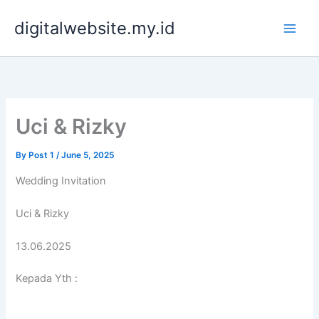
Skip
digitalwebsite.my.id
to
content
Uci & Rizky
By
Post 1
/
June 5, 2025
Wedding Invitation
Uci & Rizky
13.06.2025
Kepada Yth :