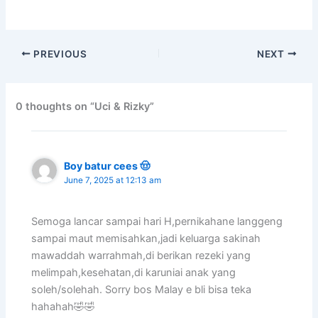
PREVIOUS
NEXT
0 thoughts on “Uci & Rizky”
Boy batur cees 🤠
June 7, 2025 at 12:13 am
Semoga lancar sampai hari H,pernikahane langgeng
sampai maut memisahkan,jadi keluarga sakinah
mawaddah warrahmah,di berikan rezeki yang
melimpah,kesehatan,di karuniai anak yang
soleh/solehah. Sorry bos Malay e bli bisa teka
hahahah🤣🤣