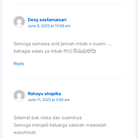
Desy sasfamaisari
June 9, 2025 at 10:59 am
Semoga samawa until jannah mbak n suami …..
bahagia selalu ya mbak 🤲🏻😇🤗🤗😍🥰
Reply
Rahayu shapika
June 11, 2025 at 5:00 am
Selamat buk viska dan suaminya
Semoga menjadi keluarga sakinah mawadah
warohmah