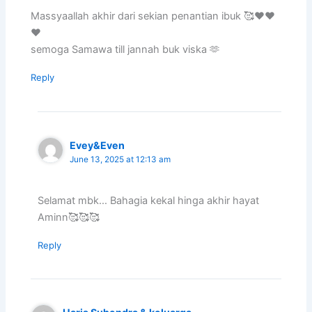
Massyaallah akhir dari sekian penantian ibuk 🥰❤️❤️
❤️
semoga Samawa till jannah buk viska 🫶
Reply
Evey&Even
June 13, 2025 at 12:13 am
Selamat mbk… Bahagia kekal hinga akhir hayat
Aminn🥰🥰🥰
Reply